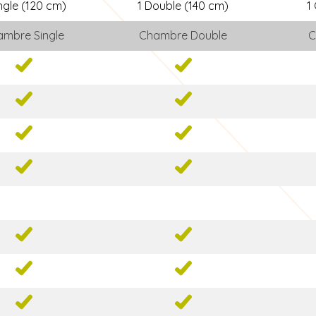
ingle (120 cm)
1 Double (140 cm)
1
mbre Single
Chambre Double
C