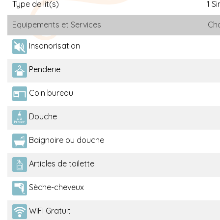
Type de lit(s)
1 S
Equipements et Services
Cha
Insonorisation
Penderie
Coin bureau
Douche
Baignoire ou douche
Articles de toilette
Sèche-cheveux
WiFi Gratuit