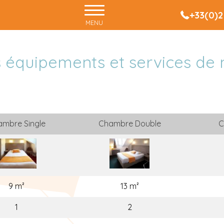
+33(0)2
MENU
 équipements et services de
mbre Single
Chambre Double
C
9 m²
13 m²
1
2