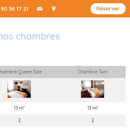
Réserver
 90 36 17 21
 nos chambres
hambre Queen Size
Chambre Twin
13 m²
13 m²
2
2