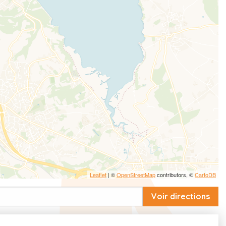
Leaflet
| ©
OpenStreetMap
contributors, ©
CartoDB
Voir directions