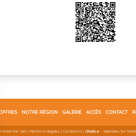
OFFRES
NOTRE RÉGION
GALERIE
ACCÈS
CONTACT
R
 Hotel Ker Izel |
Mentions légales
|
Conditions
|
Otelico
- Websites for hotel