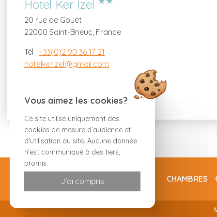
★★
Hotel Ker Izel
20 rue de Gouët
22000 Saint-Brieuc, France
Tél :
+33(0)2 90 36 17 21
hotelkerizel@gmail.com
Latitude : 48.5158616
Longitude : -2.76326
Vous aimez les cookies?
Ce site utilise uniquement des
cookies de mesure d’audience et
d'utilisation du site. Aucune donnée
n'est communiqué à des tiers,
promis.
CHAMBRES
J'ai compris
©